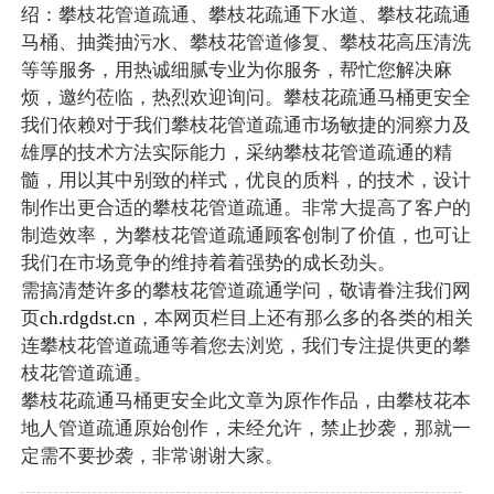
绍：攀枝花管道疏通、攀枝花疏通下水道、攀枝花疏通
马桶、抽粪抽污水、攀枝花管道修复、攀枝花高压清洗
等等服务，用热诚细腻专业为你服务，帮忙您解决麻
烦，邀约莅临，热烈欢迎询问。攀枝花疏通马桶更安全
我们依赖对于我们攀枝花管道疏通市场敏捷的洞察力及
雄厚的技术方法实际能力，采纳攀枝花管道疏通的精
髓，用以其中别致的样式，优良的质料，的技术，设计
制作出更合适的攀枝花管道疏通。非常大提高了客户的
制造效率，为攀枝花管道疏通顾客创制了价值，也可让
我们在市场竟争的维持着着强势的成长劲头。
需搞清楚许多的攀枝花管道疏通学问，敬请眷注我们网
页
ch.rdgdst.cn
，本网页栏目上还有那么多的各类的相关
连攀枝花管道疏通等着您去浏览，我们专注提供更的攀
枝花管道疏通。
攀枝花疏通马桶更安全此文章为原作作品，由攀枝花本
地人管道疏通原始创作，未经允许，禁止抄袭，那就一
定需不要抄袭，非常谢谢大家。