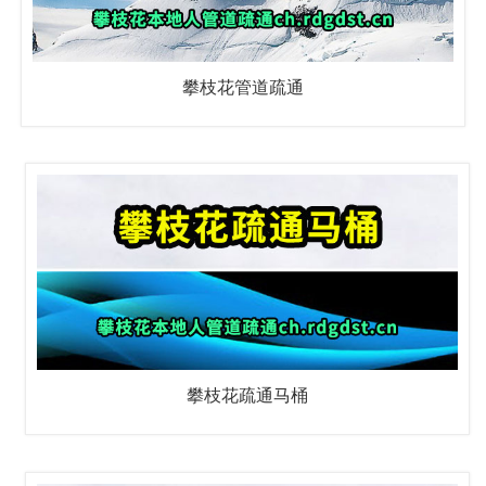
攀枝花管道疏通
攀枝花疏通马桶