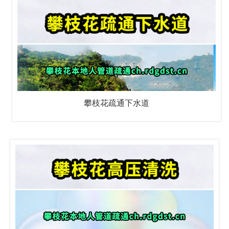
攀枝花疏通下水道