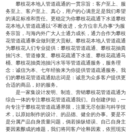
攀枝花本地人管道疏通的一贯宗旨：客户至上、服
务至上、客户至上、真心，用户的心满意足是我们希望
的满足标准和责任。更稳定为你攀枝花疏通下水道攀枝
花本地人管道疏通以"不断改进，全方位非凡办事"为服
务宗旨，与海内外广大人士通力成长，通力合作为攀枝
花管道疏通事业做到更大贡献。攀枝花本地人管道疏通
为攀枝花人们专业提供：攀枝花管道疏通、攀枝花抽粪
抽污水、管道修复、攀枝花疏通下水道、攀枝花疏通马
桶、攀枝花抽粪池抽污水等等管道疏通服务，服务理
念：诚信为本、七年经验来为你提供管道疏通服务。我
们的攀枝花管道疏通励志词是：诚意为众多客户提供更
合适的商品，好的服务。
是一家集设计发明、制造、营销攀枝花管道疏通为
综合一体的专注攀枝花管道疏通我们。自创建伊始，一
向专注于攀枝花管道疏通界限，注重无尽创新与科学技
术，以原始制作的设计、的品德、健全的办事。要是不
是分属产品自身质量问题，倘若操纵错误、自己自身主
要因素酿成的难题，我们将同客户诠释因素，依照现实