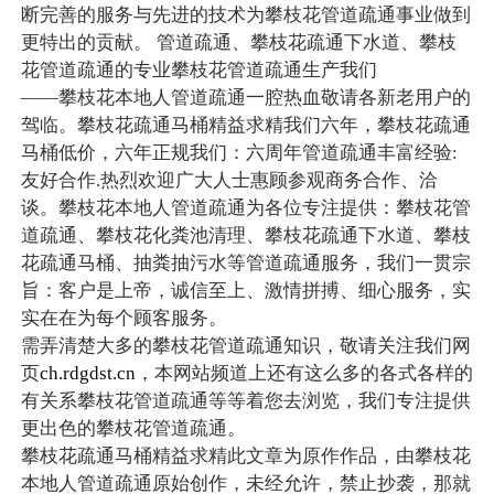
断完善的服务与先进的技术为攀枝花管道疏通事业做到
更特出的贡献。 管道疏通、攀枝花疏通下水道、攀枝
花管道疏通的专业攀枝花管道疏通生产我们
——攀枝花本地人管道疏通一腔热血敬请各新老用户的
驾临。攀枝花疏通马桶精益求精我们六年，攀枝花疏通
马桶低价，六年正规我们：六周年管道疏通丰富经验:
友好合作.热烈欢迎广大人士惠顾参观商务合作、洽
谈。攀枝花本地人管道疏通为各位专注提供：攀枝花管
道疏通、攀枝花化粪池清理、攀枝花疏通下水道、攀枝
花疏通马桶、抽粪抽污水等管道疏通服务，我们一贯宗
旨：客户是上帝，诚信至上、激情拼搏、细心服务，实
实在在为每个顾客服务。
需弄清楚大多的攀枝花管道疏通知识，敬请关注我们网
页
ch.rdgdst.cn
，本网站频道上还有这么多的各式各样的
有关系攀枝花管道疏通等等着您去浏览，我们专注提供
更出色的攀枝花管道疏通。
攀枝花疏通马桶精益求精此文章为原作作品，由攀枝花
本地人管道疏通原始创作，未经允许，禁止抄袭，那就