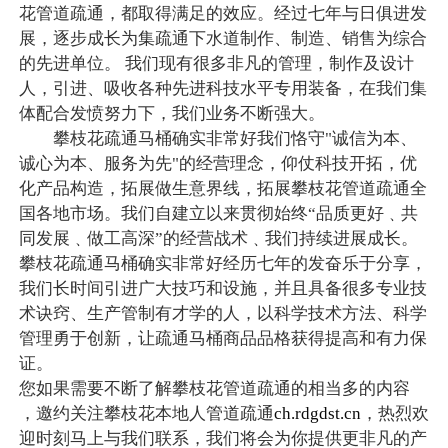
花管道疏通，都取得满足的效应。经过七年与日俱进发
展，逐步成长为集疏通下水道制作、制造、销售为综合
的先进单位。 我们现有很多非凡的管理，制作及设计
人，引进、吸收各种先进科技水平专用装备，在我们集
体配合发愤努力下，我们业务不断强大。
攀枝花疏通马桶确实非常好我们恪守"诚信为本、
诚心为本、服务为先"的经营理念，仰仗科技开拓，优
化产品构造，拓展做生意界线，拓展攀枝花管道疏通全
国各地市场。我们自建立以来贯彻始终“品质更好﹑共
同发展﹑做工高深”的经营战术﹑我们持续进展成长。
攀枝花疏通马桶确实非常好经历七年的发奋乐于分享，
我们长时间引进广大技巧和设施，并且具备很多专业技
术诀窍、生产管制有才学的人，以科学技术方法、科学
管理勇于创新，让疏通马桶商品品格获得提高和有力保
证。
您如果需要不断了解攀枝花管道疏通的相当多的内容
，邀约关注攀枝花本地人管道疏通
ch.rdgdst.cn
，热烈欢
迎时刻马上与我们联系，我们将会为你提供更非凡的产