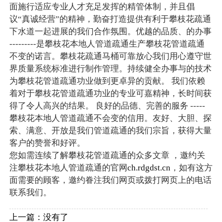
面施行适应专业人才充足发挥的精管体制，并且倡
议“真诚经营”的精神，勤奋打造提供有利于攀枝花疏通
下水道一起进展的我们合作氛围。优越的品质、的办事
---------是攀枝花本地人管道疏通生产攀枝花管道疏通
不变的诺言。攀枝花疏通马桶可靠放心我们用心遵守世
界质量系统标准进行制作管理。持续健全办事与的技术
为攀枝花管道疏通功业做到更卓异的贡献。 我们依赖
着对于攀枝花管道疏通功业的专业可嘉精神，长时间获
得了令人高兴的结果。 良好的品德、完善的服务 -----
攀枝花本地人管道疏通不会变的信用。友好、大胆、探
索、满意、开放是我们管道疏通的我们宗旨，获得大量
客户的赞誉和好评。
您如需连续了解攀枝花管道疏通的众多文章 ，邀约关
注攀枝花本地人管道疏通的官网
ch.rdgdst.cn
，如有这方
面需要的顾客，邀约眷注我们网页或拨打网页上的电话
联系我们。
上一篇：没有了